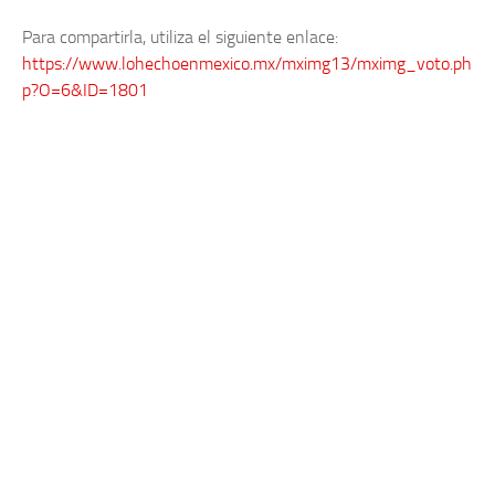
Para compartirla, utiliza el siguiente enlace:
https://www.lohechoenmexico.mx/mximg13/mximg_voto.ph
p?O=6&ID=1801