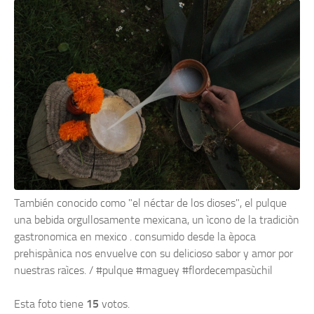
También conocido como "el néctar de los dioses", el pulque
una bebida orgullosamente mexicana, un ìcono de la tradiciòn
gastronomica en mexico . consumido desde la època
prehispànica nos envuelve con su delicioso sabor y amor por
nuestras raìces. / #pulque #maguey #flordecempasùchil
Esta foto tiene
15
votos.