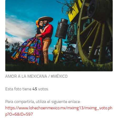
AMOR A LA MEXICANA / #MÉXICO
Esta foto tiene
45
votos.
Para compartirla, utiliza el siguiente enlace:
https://www.lohechoenmexico.mx/mximg13/mximg_voto.ph
p?O=6&ID=597