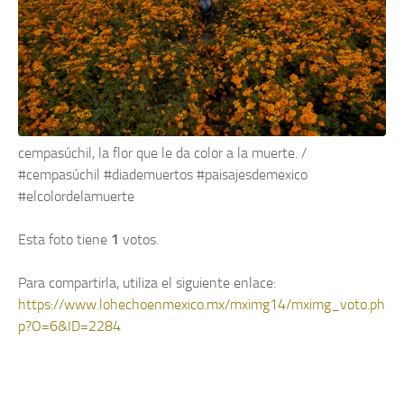
cempasúchil, la flor que le da color a la muerte. /
#cempasúchil #diademuertos #paisajesdemexico
#elcolordelamuerte
Esta foto tiene
1
votos.
Para compartirla, utiliza el siguiente enlace:
https://www.lohechoenmexico.mx/mximg14/mximg_voto.ph
p?O=6&ID=2284