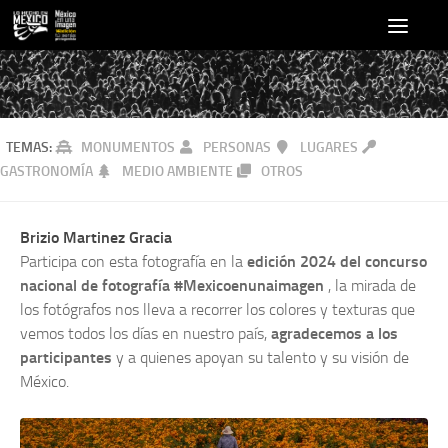
TEMAS:
MONUMENTOS
PERSONAS
LUGARES
GASTRONOMÍA
MEDIO AMBIENTE
OTROS
Brizio Martinez Gracia
Participa con esta fotografía en la
edición 2024 del concurso
nacional de fotografía #Mexicoenunaimagen
, la mirada de
los fotógrafos nos lleva a recorrer los colores y texturas que
vemos todos los días en nuestro país,
agradecemos a los
participantes
y a quienes apoyan su talento y su visión de
México.