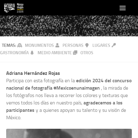
TEMAS:
MONUMENTOS
PERSONAS
LUGARES
GASTRONOMÍA
MEDIO AMBIENTE
OTROS
Adriana Hernández Rojas
Participa con esta fotografía en la
edición 2024 del concurso
nacional de fotografía #Mexicoenunaimagen
, la mirada de
los fotógrafos nos lleva a recorrer los colores y texturas que
vemos todos los días en nuestro país,
agradecemos a los
participantes
y a quienes apoyan su talento y su visión de
México.