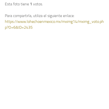
Esta foto tiene
1
votos.
Para compartirla, utiliza el siguiente enlace:
https://www.lohechoenmexico.mx/mximg14/mximg_voto.ph
p?O=6&ID=2435