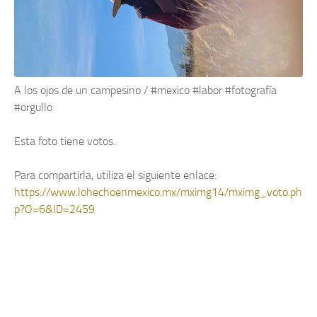
A los ojos de un campesino / #mexico #labor #fotografía
#orgullo
Esta foto tiene
votos.
Para compartirla, utiliza el siguiente enlace:
https://www.lohechoenmexico.mx/mximg14/mximg_voto.ph
p?O=6&ID=2459