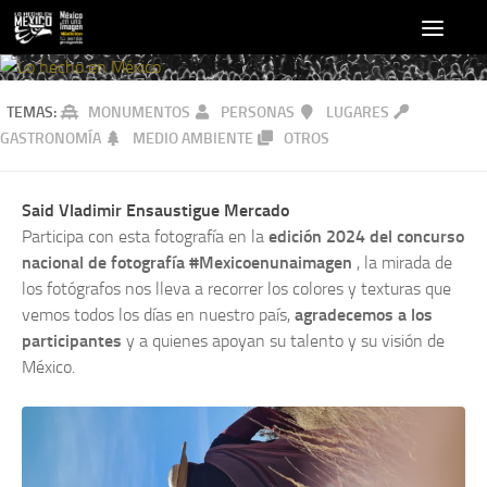
TEMAS:
MONUMENTOS
PERSONAS
LUGARES
GASTRONOMÍA
MEDIO AMBIENTE
OTROS
Said Vladimir Ensaustigue Mercado
Participa con esta fotografía en la
edición 2024 del concurso
nacional de fotografía #Mexicoenunaimagen
, la mirada de
los fotógrafos nos lleva a recorrer los colores y texturas que
vemos todos los días en nuestro país,
agradecemos a los
participantes
y a quienes apoyan su talento y su visión de
México.