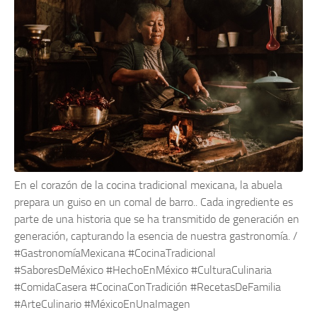
En el corazón de la cocina tradicional mexicana, la abuela
prepara un guiso en un comal de barro.. Cada ingrediente es
parte de una historia que se ha transmitido de generación en
generación, capturando la esencia de nuestra gastronomía. /
#GastronomíaMexicana #CocinaTradicional
#SaboresDeMéxico #HechoEnMéxico #CulturaCulinaria
#ComidaCasera #CocinaConTradición #RecetasDeFamilia
#ArteCulinario #MéxicoEnUnaImagen