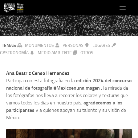
TEMAS:
MONUMENTOS
PERSONAS
LUGARES
GASTRONOMÍA
MEDIO AMBIENTE
OTROS
Ana Beatriz Censo Hernandez
Participa con esta fotografía en la
edición 2024 del concurso
nacional de fotografía #Mexicoenunaimagen
, la mirada de
los fotógrafos nos lleva a recorrer los colores y texturas que
vemos todos los días en nuestro país,
agradecemos a los
participantes
y a quienes apoyan su talento y su visión de
México.