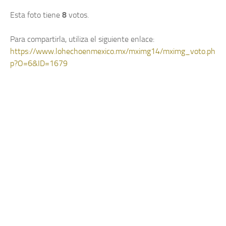
Esta foto tiene
8
votos.
Para compartirla, utiliza el siguiente enlace:
https://www.lohechoenmexico.mx/mximg14/mximg_voto.ph
p?O=6&ID=1679