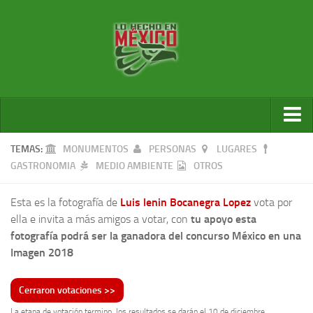
Inicio
TEMAS:
MONUMENTOS
PERSONAS
LUGARES
GASTRONOMIA
MEDIO AMBIENTE
OTROS
Galería de fotos
Galería de videos
Esta es la fotografía de
Luis lenin Bocanegra Lopez
vota por
ella e invita a más amigos a votar, con
tu apoyo esta
Ganadores
fotografía podrá ser la ganadora del concurso México en una
Sala de Prensa
Imagen 2018
Por cada foto un árbol
La etapa de votación termino, los resultados se darán el 10 de diciembre.