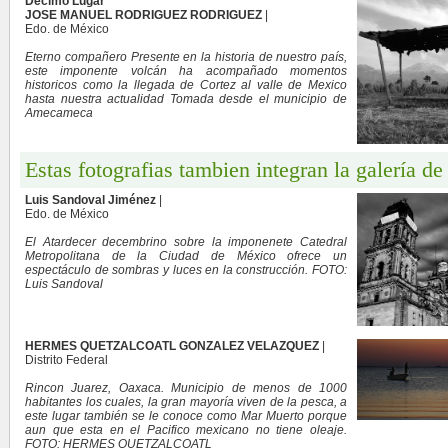
Decimo Lugar
JOSE MANUEL RODRIGUEZ RODRIGUEZ
|
Edo. de México
Eterno compañero Presente en la historia de nuestro país,
este imponente volcán ha acompañado momentos
historicos como la llegada de Cortez al valle de Mexico
hasta nuestra actualidad Tomada desde el municipio de
Amecameca
Estas fotografias tambien integran la galería de
Luis Sandoval Jiménez
|
Edo. de México
El Atardecer decembrino sobre la imponenete Catedral
Metropolitana de la Ciudad de México ofrece un
espectáculo de sombras y luces en la construcción. FOTO:
Luis Sandoval
HERMES QUETZALCOATL GONZALEZ VELAZQUEZ
|
Distrito Federal
Rincon Juarez, Oaxaca. Municipio de menos de 1000
habitantes los cuales, la gran mayoría viven de la pesca, a
este lugar también se le conoce como Mar Muerto porque
aun que esta en el Pacifico mexicano no tiene oleaje.
FOTO: HERMES QUETZALCOATL