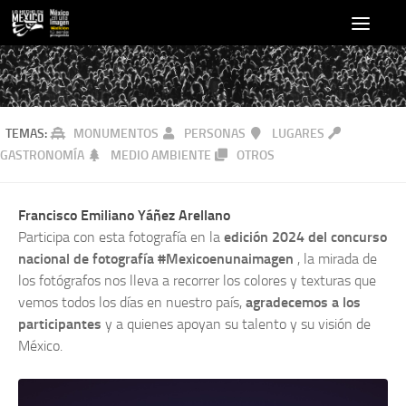
TEMAS:
MONUMENTOS
PERSONAS
LUGARES
GASTRONOMÍA
MEDIO AMBIENTE
OTROS
Francisco Emiliano Yáñez Arellano
Participa con esta fotografía en la
edición 2024 del concurso
nacional de fotografía #Mexicoenunaimagen
, la mirada de
los fotógrafos nos lleva a recorrer los colores y texturas que
vemos todos los días en nuestro país,
agradecemos a los
participantes
y a quienes apoyan su talento y su visión de
México.