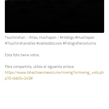
Tsuchinshan - Atlas, Huichapan / #Hidalgo #Huichapan
#Tsuchinshanatlas #cielosobscuros #Fotografianocturna
Esta foto tiene
votos.
Para compartirla, utiliza el siguiente enlace:
https://www.lohechoenmexico.mx/mximg14/mximg_voto.ph
p?O=6&ID=2458