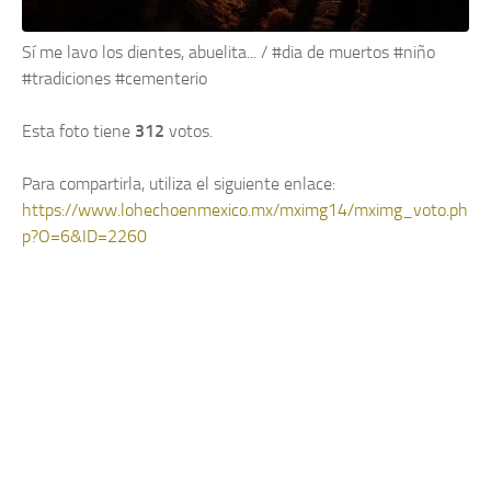
Sí me lavo los dientes, abuelita... / #dia de muertos #niño
#tradiciones #cementerio
Esta foto tiene
312
votos.
Para compartirla, utiliza el siguiente enlace:
https://www.lohechoenmexico.mx/mximg14/mximg_voto.ph
p?O=6&ID=2260