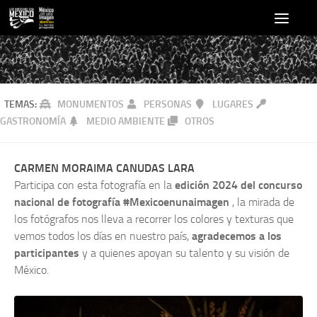
TEMAS:
MONUMENTOS
PERSONAS
LUGARES
GASTRONOMÍA
MEDIO AMBIENTE
OTROS
CARMEN MORAIMA CANUDAS LARA
Participa con esta fotografía en la
edición 2024 del concurso
nacional de fotografía #Mexicoenunaimagen
, la mirada de
los fotógrafos nos lleva a recorrer los colores y texturas que
vemos todos los días en nuestro país,
agradecemos a los
participantes
y a quienes apoyan su talento y su visión de
México.