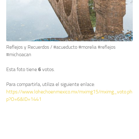
Reflejos y Recuerdos / #acueducto #morelia #reflejos
#michoacan
Esta foto tiene
6
votos.
Para compartirla, utiliza el siguiente enlace:
https://www.lohechoenmexico.mx/mximg15/mximg_voto.ph
p?O=6&ID=1441