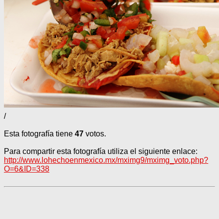
/
Esta fotografía tiene
47
votos.
Para compartir esta fotografía utiliza el siguiente enlace:
http://www.lohechoenmexico.mx/mximg9/mximg_voto.php?
O=6&ID=338