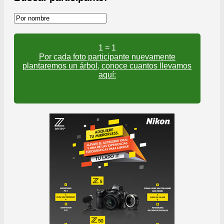
1
= 1
Por cada foto participante nuevamente
plantaremos un árbol, conoce cuantos llevamos
aquí: