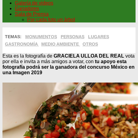
Galería de videos
Ganadores
Sala de Prensa
Por cada foto un árbol
TEMAS:
MONUMENTOS
PERSONAS
LUGARES
GASTRONOMÍA
MEDIO AMBIENTE
OTROS
Esta es la fotografía de
GRACIELA ULLOA DEL REAL
vota
por ella e invita a más amigos a votar, con
tu apoyo esta
fotografía podrá ser la ganadora del concurso México en
una Imagen 2019