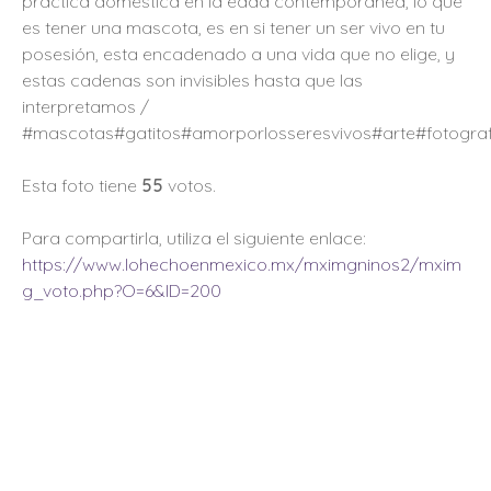
práctica doméstica en la edad contemporánea, lo que
es tener una mascota, es en si tener un ser vivo en tu
posesión, esta encadenado a una vida que no elige, y
estas cadenas son invisibles hasta que las
interpretamos /
#mascotas#gatitos#amorporlosseresvivos#arte#fotograf
Esta foto tiene
55
votos.
Para compartirla, utiliza el siguiente enlace:
https://www.lohechoenmexico.mx/mximgninos2/mxim
g_voto.php?O=6&ID=200