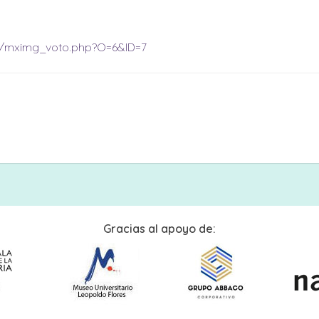
2/mximg_voto.php?O=6&ID=7
Gracias al apoyo de: