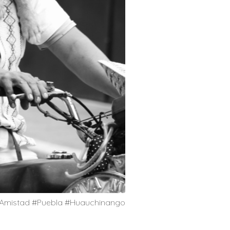
 #Amistad #Puebla #Huauchinango