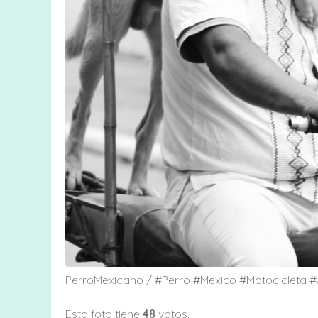
PerroMexicano / #Perro #Mexico #Motocicleta
Esta foto tiene
48
votos.