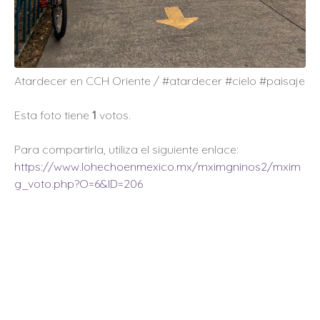
Atardecer en CCH Oriente / #atardecer #cielo #paisaje
Esta foto tiene
1
votos.
Para compartirla, utiliza el siguiente enlace:
https://www.lohechoenmexico.mx/mximgninos2/mxim
g_voto.php?O=6&ID=206