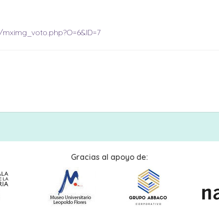
2/mximg_voto.php?O=6&ID=7
Gracias al apoyo de: