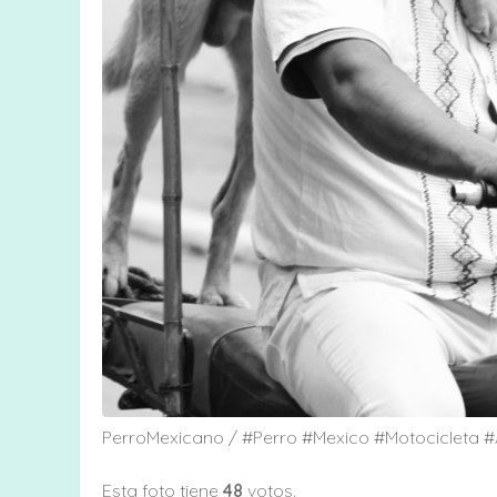
PerroMexicano / #Perro #Mexico #Motocicleta
Esta foto tiene
48
votos.