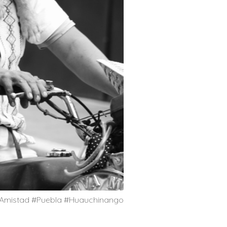
 #Amistad #Puebla #Huauchinango