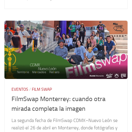
EVENTOS
/
FILM SWAP
FilmSwap Monterrey: cuando otra
mirada completa la imagen
La segunda fecha de FilmSwap CDMX–Nuevo León se
realizó el 26 de abril en Monterrey, donde fotógrafas y