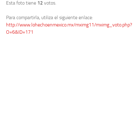
Esta foto tiene
12
votos.
Para compartirla, utiliza el siguiente enlace:
http://www.lohechoenmexico.mx/mximg11/mximg_voto.php?
O=6&ID=171