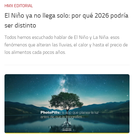
HMX EDITORIAL
F
e
El Niño ya no llega solo: por qué 2026 podría
L
ser distinto
a
Todos hemos escuchado hablar de El Niño y La Niña: esos
Cu
e
fenómenos que alteran las lluvias, el calor y hasta el precio de
pr
los alimentos cada pocos años.