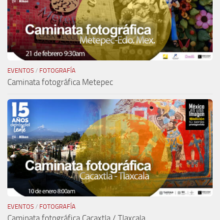
EVENTOS
/
FOTOGRAFÍA
Caminata fotográfica Metepec
EVENTOS
/
FOTOGRAFÍA
Caminata fotográfica Cacaxtla / Tlaxcala