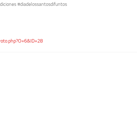
diciones #diadelossantosdifuntos
voto.php?O=6&ID=28