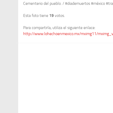
Cementerio del pueblo. / #diademuertos #méxico #tra
Esta foto tiene
19
votos.
Para compartirla, utiliza el siguiente enlace:
http://www.lohechoenmexico.mx/mximg11/mximg_