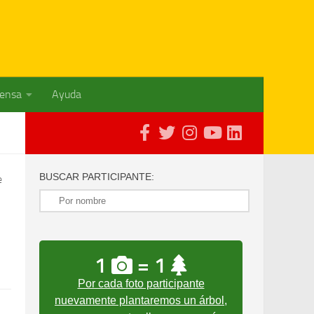
rensa
Ayuda
BUSCAR PARTICIPANTE:
e
1
= 1
Por cada foto participante
nuevamente plantaremos un árbol,