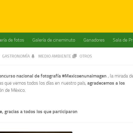
ería de fotos
Galería de cineminuto
Ganadores
Sala de P
GASTRONOMÍA
MEDIO AMBIENTE
OTROS
concurso nacional de fotografía #Mexicoenunaimagen
, la mirada d
ras que vemos todos los días en nuestro país,
agradecemos a los
ón de México.
, gracias a todos los que participaron