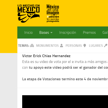
Inicio
Bases
Inscripción
Premios
Gal
TEMAS:
MONUMENTOS
PERSONAS
LUGARES
Victor Erick Chias Hernandez
Esta es su video de vota por el e invita a más amigos 
con
tu apoyo este video podrá ser el ganador del 
La etapa de Votaciones termino este 4 de noviembre