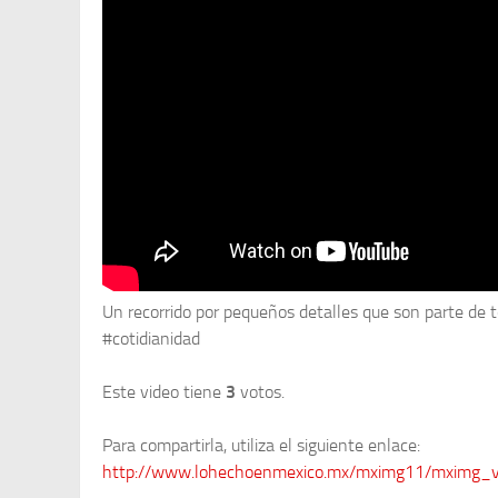
Un recorrido por pequeños detalles que son parte de 
#cotidianidad
Este video tiene
3
votos.
Para compartirla, utiliza el siguiente enlace:
http://www.lohechoenmexico.mx/mximg11/mximg_