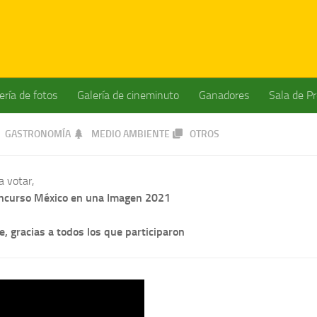
ería de fotos
Galería de cineminuto
Ganadores
Sala de P
GASTRONOMÍA
MEDIO AMBIENTE
OTROS
a votar,
concurso México en una Imagen 2021
, gracias a todos los que participaron