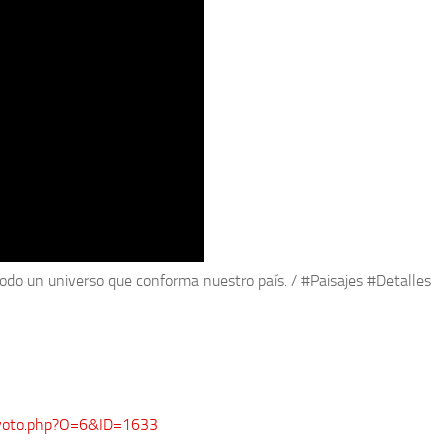
todo un universo que conforma nuestro país. / #Paisajes #Detalles
voto.php?O=6&ID=1633