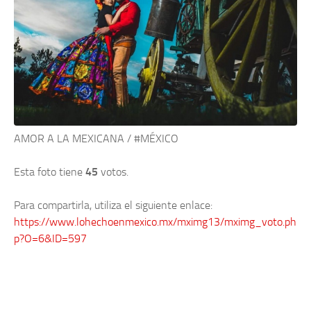
AMOR A LA MEXICANA / #MÉXICO
Esta foto tiene
45
votos.
Para compartirla, utiliza el siguiente enlace:
https://www.lohechoenmexico.mx/mximg13/mximg_voto.ph
p?O=6&ID=597