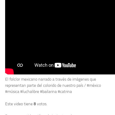
El folclor mexicano narrado a través de imágenes que
representan parte del colorido de nuestro país / #méxico
#música #luchalibre #bailarina #catrina
Este video tiene
8
votos.