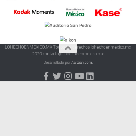
LOHECHOENMEXICO.MX Todos los derechos lohechoenmexico.mx
2020 contacto@lohechoenmexico.mx
Desarrollado por
Aaltaan.com.