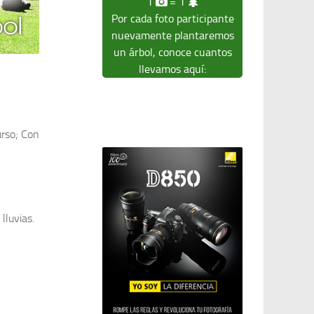
1
= 1
Por cada foto participante
nuevamente plantaremos
un árbol, conoce cuantos
llevamos aquí:
urso; Con
lluvias.