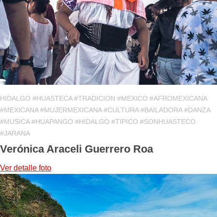
HIDALGO #HUASTECA #TRADICION #MEXICO #AFROMEXICANA
#MEXICANA #MUJERMEXICANA #CULTURA #BAILADORA #DANZA
#MUSICA #HUAPANGO #HIDALGO #TIPICO #SONHUASTECO
#JARANA
Verónica Araceli Guerrero Roa
Ver detalle
foto