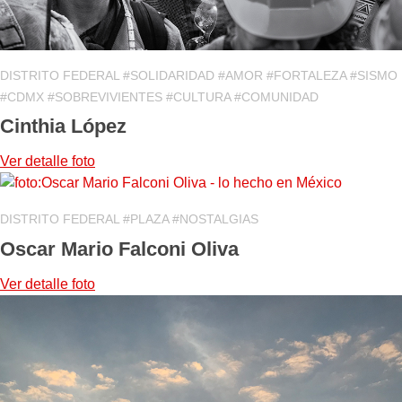
DISTRITO FEDERAL #SOLIDARIDAD #AMOR #FORTALEZA #SISMO
#CDMX #SOBREVIVIENTES #CULTURA #COMUNIDAD
Cinthia López
Ver detalle
foto
DISTRITO FEDERAL #PLAZA #NOSTALGIAS
Oscar Mario Falconi Oliva
Ver detalle
foto