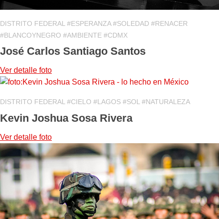
DISTRITO FEDERAL #ESPERANZA #SOLEDAD #RENACER
#BLANCOYNEGRO #AMBIENTE #CDMX
José Carlos Santiago Santos
Ver detalle
foto
DISTRITO FEDERAL #CIELO #LAGOS #SOL #NATURALEZA
Kevin Joshua Sosa Rivera
Ver detalle
foto