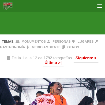
TEMAS:
MONUMENTOS
PERSONAS
LUGARES
GASTRONOMÍA
MEDIO AMBIENTE
OTROS
De la 1 a la 12 de
1792
fotografías
Siguiente >
Último >|