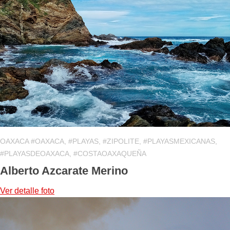
OAXACA #OAXACA, #PLAYAS, #ZIPOLITE, #PLAYASMEXICANAS,
#PLAYASDEOAXACA, #COSTAOAXAQUEÑA
Alberto Azcarate Merino
Ver detalle
foto