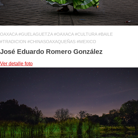
OAXACA #GUELAGUETZA #OAXACA #CULTURA #BAILE
#TRADICION #CHINASOAXAQUEÑAS #MEXICO
José Eduardo Romero González
Ver detalle
foto