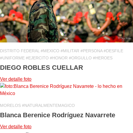
DISTRITO FEDERAL #MEXICO #MILITAR #PERSONA #DESFILE
#UNIFORME #EJERCITO #HONOR #ORGULLO #HEROES
DIEGO ROBLES CUELLAR
Ver detalle
foto
MORELOS #NATURALMENTEMAGICO
Blanca Berenice Rodríguez Navarrete
Ver detalle
foto