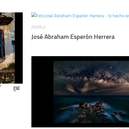
PUEBLA
José Abraham Esperón Herrera