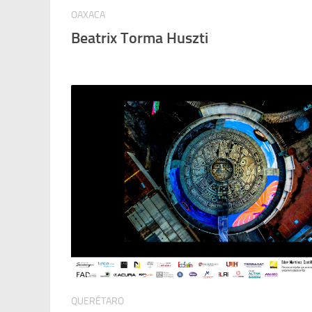
OAXACA
Beatrix Torma Huszti
QUERÉTARO