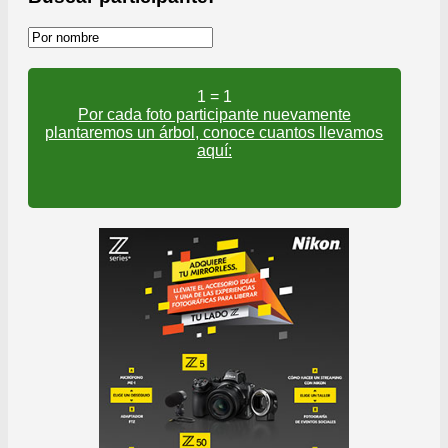
1
= 1
Por cada foto participante nuevamente
plantaremos un árbol, conoce cuantos llevamos
aquí: