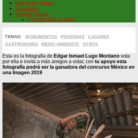
Galería de videos
Ganadores
Sala de Prensa
Por cada foto un árbol
TEMAS:
MONUMENTOS
PERSONAS
LUGARES
GASTRONOMÍA
MEDIO AMBIENTE
OTROS
Esta es la fotografía de
Edgar Ismael Lugo Montano
vota
por ella e invita a más amigos a votar, con
tu apoyo esta
fotografía podrá ser la ganadora del concurso México en
una Imagen 2019