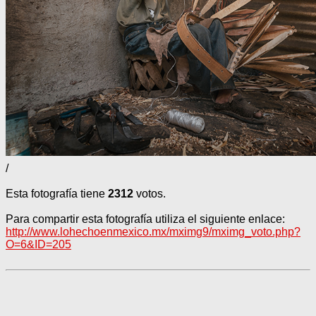
/
Esta fotografía tiene
2312
votos.
Para compartir esta fotografía utiliza el siguiente enlace:
http://www.lohechoenmexico.mx/mximg9/mximg_voto.php?
O=6&ID=205