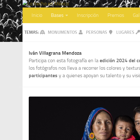
Inicio
Bases
Inscripción
Premios
Gal
TEMAS:
MONUMENTOS
PERSONAS
LUGARES
Iván Villagrana Mendoza
Participa con esta fotografía en la
edición 2024 del 
los fotógrafos nos lleva a recorrer los colores y textu
participantes
y a quienes apoyan su talento y su visi