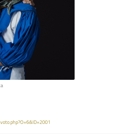
ka
_voto.php?O=6&ID=2001