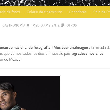
ería de fotos
Galería de cineminuto
Ganadores
Sala de P
GASTRONOMÍA
MEDIO AMBIENTE
OTROS
concurso nacional de fotografía #Mexicoenunaimagen
, la mirada d
ras que vemos todos los días en nuestro país,
agradecemos a los
ón de México.