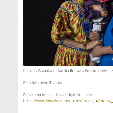
Corazón Wixárika / #familia #retrato #mexico #wixari
Esta foto tiene
2
votos.
Para compartirla, utiliza el siguiente enlace:
https://www.lohechoenmexico.mx/mximg14/mximg