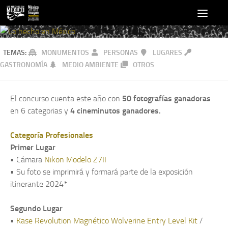
TEMAS:
MONUMENTOS
PERSONAS
LUGARES
GASTRONOMÍA
MEDIO AMBIENTE
OTROS
El concurso cuenta este año con
50 fotografías ganadoras
en 6 categorias y
4 cineminutos ganadores.
Categoría Profesionales
Primer Lugar
• Cámara
Nikon Modelo Z7II
• Su foto se imprimirá y formará parte de la exposición
itinerante 2024*
Segundo Lugar
•
Kase Revolution Magnético Wolverine Entry Level Kit
/