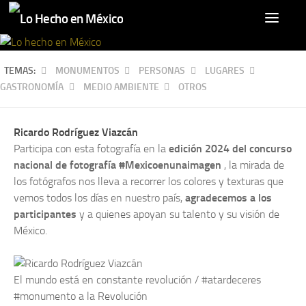
TEMAS:
MONUMENTOS
PERSONAS
LUGARES
GASTRONOMÍA
MEDIO AMBIENTE
OTROS
Ricardo Rodríguez Viazcán
Participa con esta fotografía en la
edición 2024 del concurso
nacional de fotografía #Mexicoenunaimagen
, la mirada de
los fotógrafos nos lleva a recorrer los colores y texturas que
vemos todos los días en nuestro país,
agradecemos a los
participantes
y a quienes apoyan su talento y su visión de
México.
El mundo está en constante revolución / #atardeceres
#monumento a la Revolución