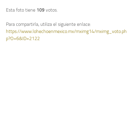
Esta foto tiene
109
votos.
Para compartirla, utiliza el siguiente enlace:
https://www.lohechoenmexico.mx/mximg14/mximg_voto.ph
p?O=6&ID=2122