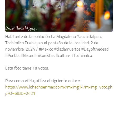
Habitante de la población La Magdalena Yancuitlalpan,
Tochimilco Puebla, en el panteón de la localidad, 2 de
noviembre, 2024 / #Mexico #diademuertos #Dayofthedead
#Puebla #Nikon #nikonistas #culture #Tochimilco
Esta foto tiene
10
votos.
Para compartirla, utiliza el siguiente enlace:
https://www.lohechoenmexico.mx/mximg14/mximg_voto.ph
p?O=6&ID=2421