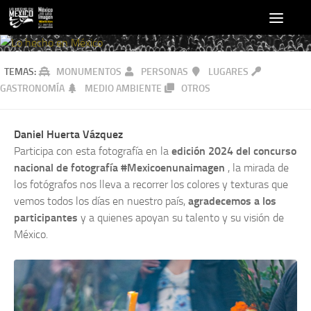
TEMAS:
MONUMENTOS
PERSONAS
LUGARES
GASTRONOMÍA
MEDIO AMBIENTE
OTROS
Daniel Huerta Vázquez
Participa con esta fotografía en la
edición 2024 del concurso
nacional de fotografía #Mexicoenunaimagen
, la mirada de
los fotógrafos nos lleva a recorrer los colores y texturas que
vemos todos los días en nuestro país,
agradecemos a los
participantes
y a quienes apoyan su talento y su visión de
México.