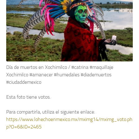
Día de muertos en Xochimilco / #catrina #maquillaje
Xochimilco #amanecer #humedales #diademuertos
#ciudaddemexico
Esta foto tiene
votos.
Para compartirla, utiliza el siguiente enlace:
https://www.lohechoenmexico.mx/mximg14/mximg_voto.ph
p?O=6&ID=2465