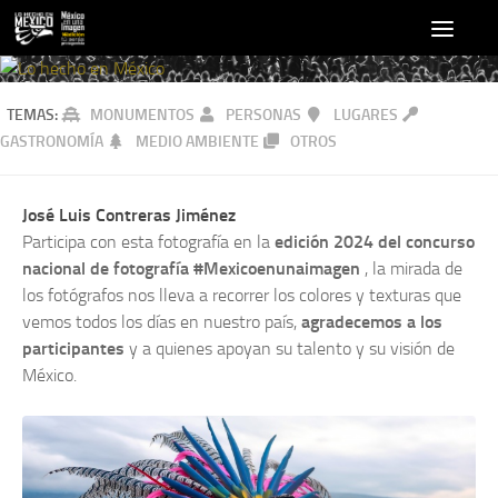
TEMAS:
MONUMENTOS
PERSONAS
LUGARES
GASTRONOMÍA
MEDIO AMBIENTE
OTROS
José Luis Contreras Jiménez
Participa con esta fotografía en la
edición 2024 del concurso
nacional de fotografía #Mexicoenunaimagen
, la mirada de
los fotógrafos nos lleva a recorrer los colores y texturas que
vemos todos los días en nuestro país,
agradecemos a los
participantes
y a quienes apoyan su talento y su visión de
México.