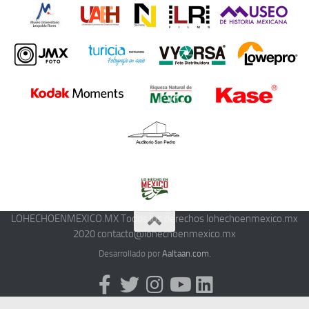
LOHECHOENMEXICO.MX Todos los derechos lohechoenmexico.mx
2020 contacto@lohechoenmexico.mx
Desarrollado por
Aaltaan.com.