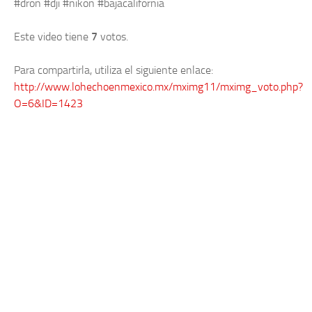
#dron #dji #nikon #bajacalifornia
Este video tiene
7
votos.
Para compartirla, utiliza el siguiente enlace:
http://www.lohechoenmexico.mx/mximg11/mximg_voto.php?
O=6&ID=1423