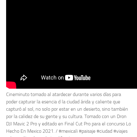
Cineminuto tomado al atardecer durante varios días para
poder capturar la esencia d la ciudad árida y caliente que
capturó al sol, no solo por estar en un desierto, sino también
por la calidez de su gente y su cultura. Tomado con un Dron
DJI Mavic 2 Pro y editado en Final Cut Pro para el concurso Lo
Hecho En Mexico 2021. / #mexicali #paisaje #ciudad #viajes