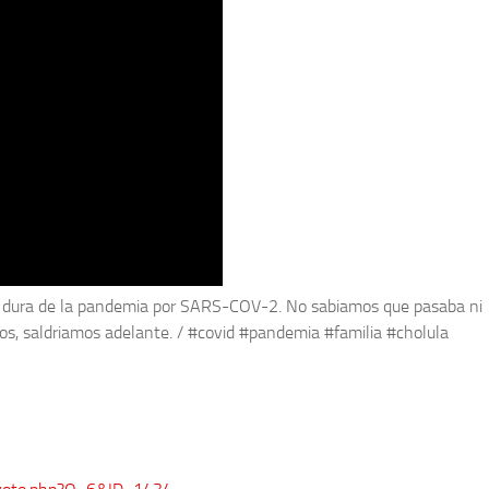
s dura de la pandemia por SARS-COV-2. No sabiamos que pasaba ni
os, saldriamos adelante. / #covid #pandemia #familia #cholula