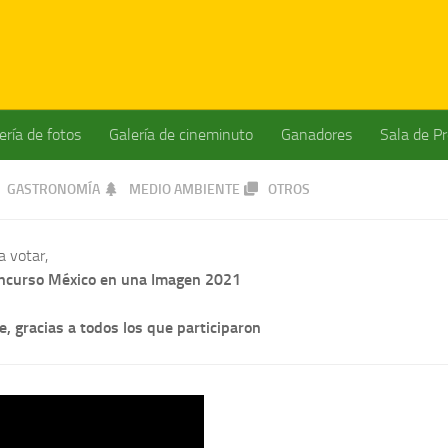
ería de fotos
Galería de cineminuto
Ganadores
Sala de P
GASTRONOMÍA
MEDIO AMBIENTE
OTROS
a votar,
concurso México en una Imagen 2021
, gracias a todos los que participaron