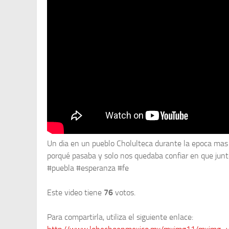
Un dia en un pueblo Cholulteca durante la epoca ma
porqué pasaba y solo nos quedaba confiar en que junt
#puebla #esperanza #fe
Este video tiene
76
votos.
Para compartirla, utiliza el siguiente enlace: