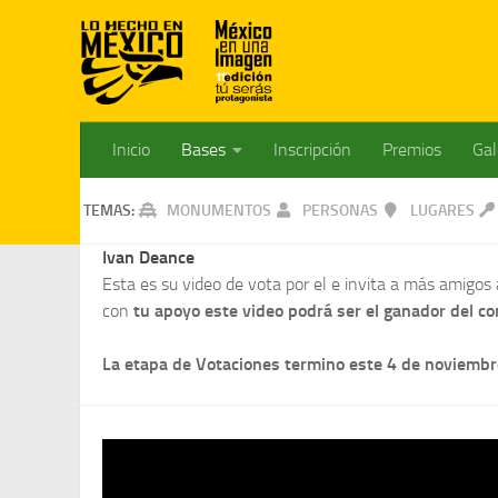
Inicio
Bases
Inscripción
Premios
Gal
TEMAS:
MONUMENTOS
PERSONAS
LUGARES
Ivan Deance
Esta es su video de vota por el e invita a más amigos 
con
tu apoyo este video podrá ser el ganador del 
La etapa de Votaciones termino este 4 de noviembre