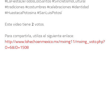
#LaFiestaDeTodosLosSantos #SincretismoCultural
#tradiciones #costumbres #celebraciones #identidad
#HuastecaPotosina #SanLuisPotosí
Este video tiene
2
votos.
Para compartirla, utiliza el siguiente enlace:
http://www.lohechoenmexico.mx/mximg11/mximg_voto.php?
O=6&ID=1508