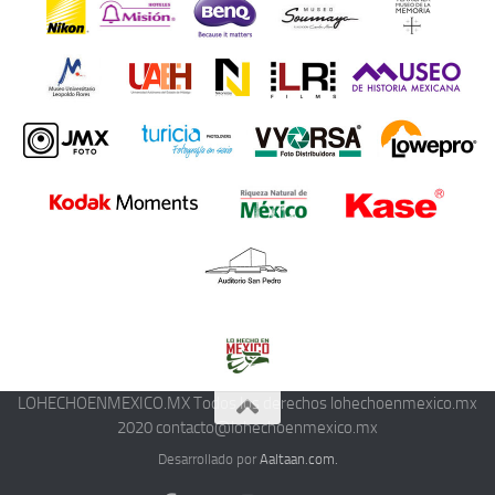
LOHECHOENMEXICO.MX Todos los derechos lohechoenmexico.mx
2020 contacto@lohechoenmexico.mx
Desarrollado por
Aaltaan.com.