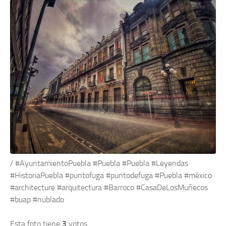
/ #AyuntamientoPuebla #Puebla #Puebla #Leyendas
#HistoriaPuebla #puntofuga #puntodefuga #Puebla #méxico
#architecture #arquitectura #Barroco #CasaDeLosMuñecos
#buap #nublado
Esta foto tiene
3
votos.