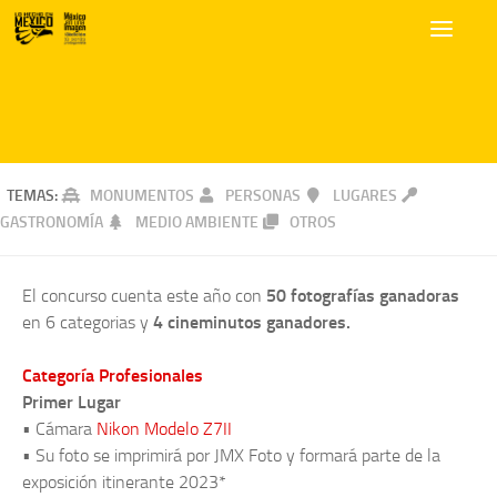
TEMAS:
MONUMENTOS
PERSONAS
LUGARES
GASTRONOMÍA
MEDIO AMBIENTE
OTROS
El concurso cuenta este año con
50 fotografías ganadoras
en 6 categorias y
4 cineminutos ganadores.
Categoría Profesionales
Primer Lugar
• Cámara
Nikon Modelo Z7II
• Su foto se imprimirá por JMX Foto y formará parte de la
exposición itinerante 2023*