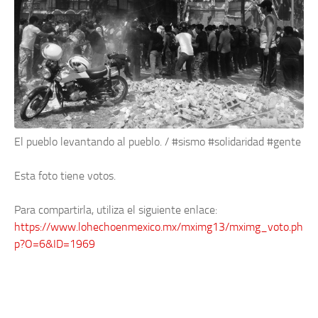
El pueblo levantando al pueblo. / #sismo #solidaridad #gente
Esta foto tiene
votos.
Para compartirla, utiliza el siguiente enlace:
https://www.lohechoenmexico.mx/mximg13/mximg_voto.ph
p?O=6&ID=1969