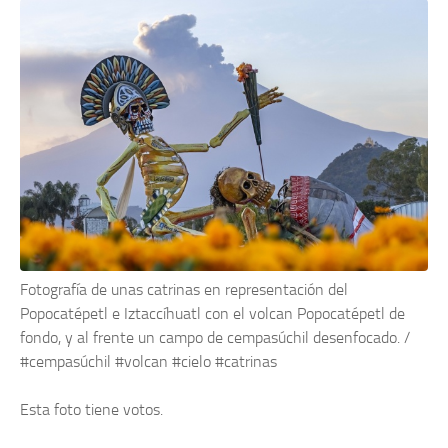
Fotografía de unas catrinas en representación del
Popocatépetl e Iztaccíhuatl con el volcan Popocatépetl de
fondo, y al frente un campo de cempasúchil desenfocado. /
#cempasúchil #volcan #cielo #catrinas
Esta foto tiene
votos.