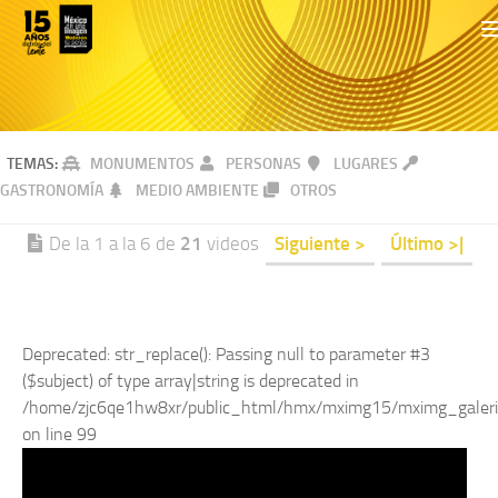
TEMAS:
MONUMENTOS
PERSONAS
LUGARES
GASTRONOMÍA
MEDIO AMBIENTE
OTROS
De la 1 a la 6 de
21
videos
Siguiente >
Último >|
Deprecated
: str_replace(): Passing null to parameter #3
($subject) of type array|string is deprecated in
/home/zjc6qe1hw8xr/public_html/hmx/mximg15/mximg_galeri
on line
99