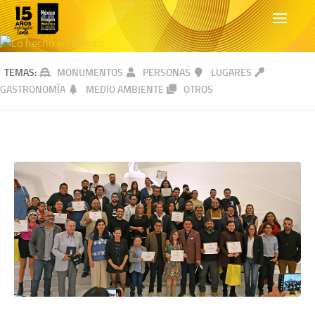
TEMAS:
MONUMENTOS
PERSONAS
LUGARES
GASTRONOMÍA
MEDIO AMBIENTE
OTROS