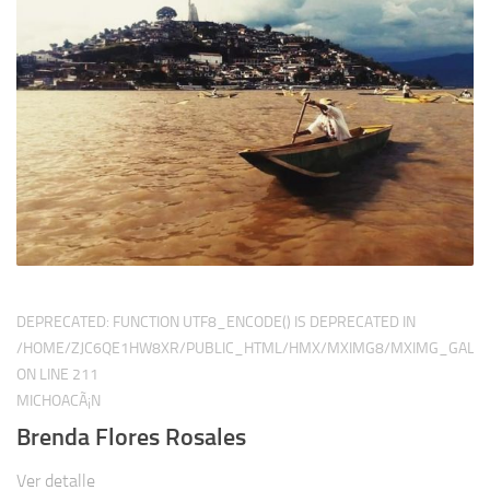
DEPRECATED
: FUNCTION UTF8_ENCODE() IS DEPRECATED IN
/HOME/ZJC6QE1HW8XR/PUBLIC_HTML/HMX/MXIMG8/MXIMG_GALER
ON LINE
211
MICHOACÃ¡N
Brenda Flores Rosales
Ver detalle