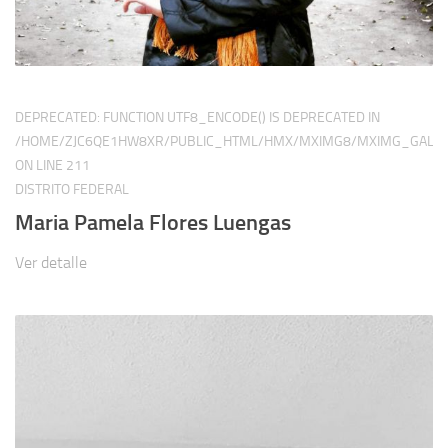
DEPRECATED
: FUNCTION UTF8_ENCODE() IS DEPRECATED IN
/HOME/ZJC6QE1HW8XR/PUBLIC_HTML/HMX/MXIMG8/MXIMG_GALER
ON LINE
211
DISTRITO FEDERAL
Maria Pamela Flores Luengas
Ver detalle