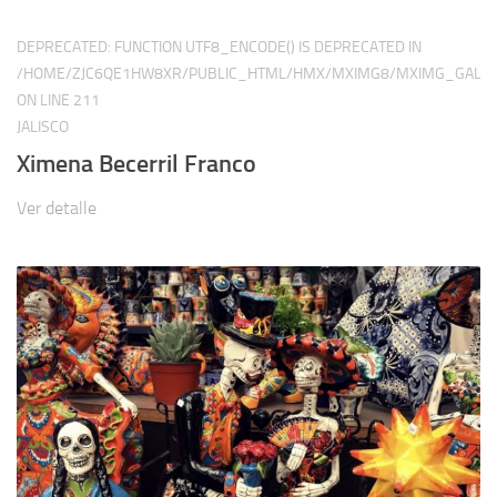
DEPRECATED
: FUNCTION UTF8_ENCODE() IS DEPRECATED IN
/HOME/ZJC6QE1HW8XR/PUBLIC_HTML/HMX/MXIMG8/MXIMG_GALER
ON LINE
211
JALISCO
Ximena Becerril Franco
Ver detalle