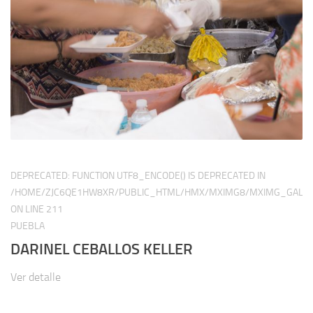
DEPRECATED
: FUNCTION UTF8_ENCODE() IS DEPRECATED IN
/HOME/ZJC6QE1HW8XR/PUBLIC_HTML/HMX/MXIMG8/MXIMG_GALER
ON LINE
211
PUEBLA
DARINEL CEBALLOS KELLER
Ver detalle