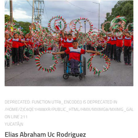
DEPRECATED
: FUNCTION UTF8_ENCODE() IS DEPRECATED IN
/HOME/ZJC6QE1HW8XR/PUBLIC_HTML/HMX/MXIMG8/MXIMG_GALER
ON LINE
211
YUCATÃ¡N
Elias Abraham Uc Rodriguez