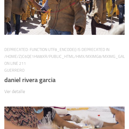
DEPRECATED
: FUNCTION UTF8_ENCODE() IS DEPRECATED IN
/HOME/ZJC6QE1HW8XR/PUBLIC_HTML/HMX/MXIMG8/MXIMG_GALER
ON LINE
211
GUERRERO
daniel rivera garcia
Ver detalle