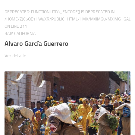
DEPRECATED
: FUNCTION UTF8_ENCODE() IS DEPRECATED IN
/HOME/ZJC6QE1HW8XR/PUBLIC_HTML/HMX/MXIMG8/MXIMG_GALER
ON LINE
211
BAJA CALIFORNIA
Alvaro García Guerrero
Ver detalle