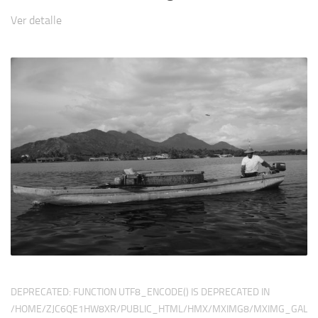
Ver detalle
DEPRECATED
: FUNCTION UTF8_ENCODE() IS DEPRECATED IN
/HOME/ZJC6QE1HW8XR/PUBLIC_HTML/HMX/MXIMG8/MXIMG_GALER