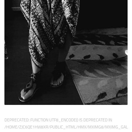
DEPRECATED
: FUNCTION UTF8_ENCODE() IS DEPRECATED IN
/HOME/ZJC6QE1HW8XR/PUBLIC_HTML/HMX/MXIMG8/MXIMG_GALER