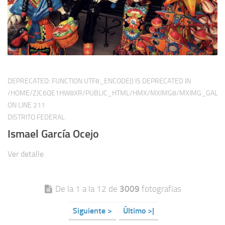
DEPRECATED
: FUNCTION UTF8_ENCODE() IS DEPRECATED IN
/HOME/ZJC6QE1HW8XR/PUBLIC_HTML/HMX/MXIMG8/MXIMG_GALER
ON LINE
211
DISTRITO FEDERAL
Ismael García Ocejo
Ver detalle
De la 1 a la 12 de
3009
fotografías
Siguiente >
Último >|