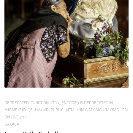
DEPRECATED
: FUNCTION UTF8_ENCODE() IS DEPRECATED IN
/HOME/ZJC6QE1HW8XR/PUBLIC_HTML/HMX/MXIMG8/MXIMG_GALER
ON LINE
211
OAXACA