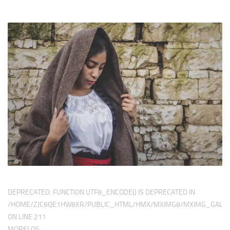
DEPRECATED
: FUNCTION UTF8_ENCODE() IS DEPRECATED IN
/HOME/ZJC6QE1HW8XR/PUBLIC_HTML/HMX/MXIMG8/MXIMG_GALER
ON LINE
211
MORELOS