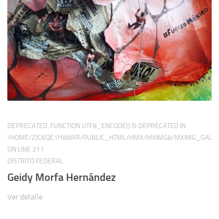
DEPRECATED
: FUNCTION UTF8_ENCODE() IS DEPRECATED IN
/HOME/ZJC6QE1HW8XR/PUBLIC_HTML/HMX/MXIMG8/MXIMG_GALER
ON LINE
211
DISTRITO FEDERAL
Geidy Morfa Hernández
Ver detalle