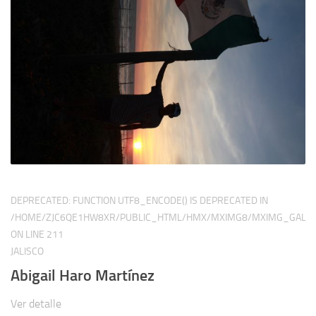
DEPRECATED
: FUNCTION UTF8_ENCODE() IS DEPRECATED IN
/HOME/ZJC6QE1HW8XR/PUBLIC_HTML/HMX/MXIMG8/MXIMG_GALER
ON LINE
211
JALISCO
Abigail Haro Martínez
Ver detalle