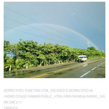
DEPRECATED
: FUNCTION UTF8_ENCODE() IS DEPRECATED IN
/HOME/ZJC6QE1HW8XR/PUBLIC_HTML/HMX/MXIMG8/MXIMG_GALER
ON LINE
211
TABASCO