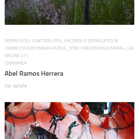
DEPRECATED
: FUNCTION UTF8_ENCODE() IS DEPRECATED IN
/HOME/ZJC6QE1HW8XR/PUBLIC_HTML/HMX/MXIMG8/MXIMG_GALER
ON LINE
211
CHIHUAHUA
Abel Ramos Herrera
Ver detalle