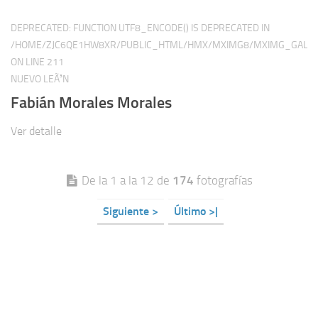
DEPRECATED
: FUNCTION UTF8_ENCODE() IS DEPRECATED IN
/HOME/ZJC6QE1HW8XR/PUBLIC_HTML/HMX/MXIMG8/MXIMG_GALER
ON LINE
211
NUEVO LEÃ³N
Fabián Morales Morales
Ver detalle
De la 1 a la 12 de
174
fotografías
Siguiente >
Último >|