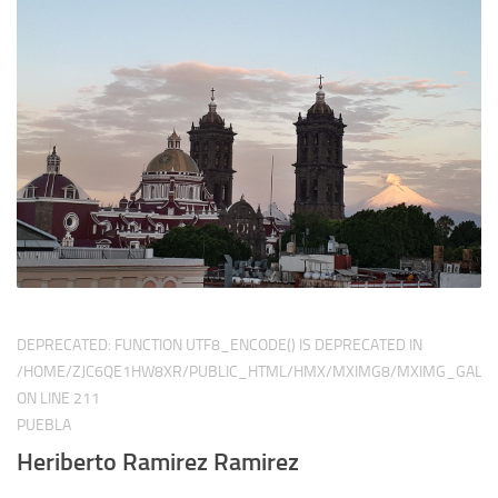
DEPRECATED
: FUNCTION UTF8_ENCODE() IS DEPRECATED IN
/HOME/ZJC6QE1HW8XR/PUBLIC_HTML/HMX/MXIMG8/MXIMG_GALER
ON LINE
211
PUEBLA
Heriberto Ramirez Ramirez