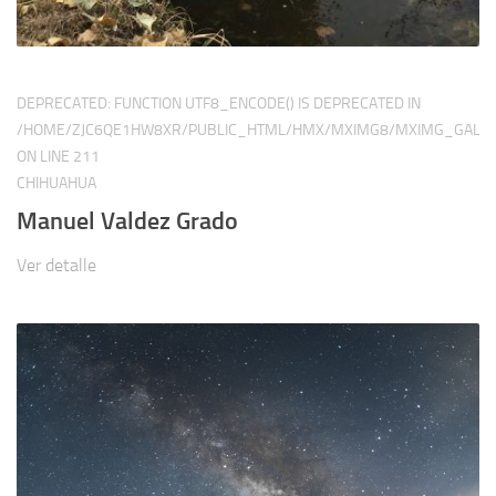
DEPRECATED
: FUNCTION UTF8_ENCODE() IS DEPRECATED IN
/HOME/ZJC6QE1HW8XR/PUBLIC_HTML/HMX/MXIMG8/MXIMG_GALER
ON LINE
211
CHIHUAHUA
Manuel Valdez Grado
Ver detalle