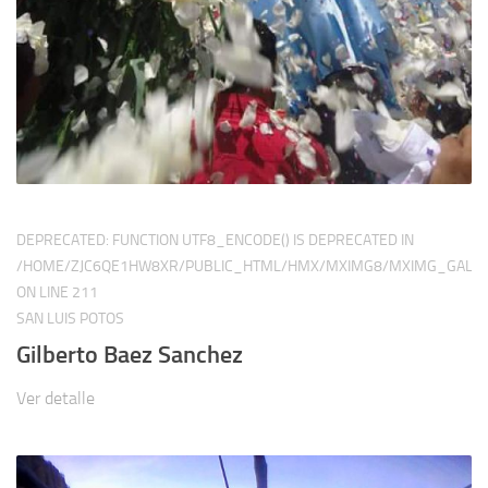
DEPRECATED
: FUNCTION UTF8_ENCODE() IS DEPRECATED IN
/HOME/ZJC6QE1HW8XR/PUBLIC_HTML/HMX/MXIMG8/MXIMG_GALER
ON LINE
211
SAN LUIS POTOS
Gilberto Baez Sanchez
Ver detalle