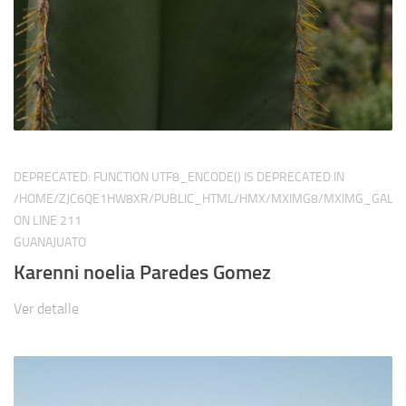
DEPRECATED
: FUNCTION UTF8_ENCODE() IS DEPRECATED IN
/HOME/ZJC6QE1HW8XR/PUBLIC_HTML/HMX/MXIMG8/MXIMG_GALER
ON LINE
211
GUANAJUATO
Karenni noelia Paredes Gomez
Ver detalle