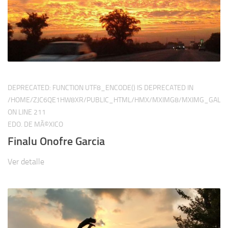
DEPRECATED
: FUNCTION UTF8_ENCODE() IS DEPRECATED IN
/HOME/ZJC6QE1HW8XR/PUBLIC_HTML/HMX/MXIMG8/MXIMG_GALER
ON LINE
211
EDO. DE MÃ©XICO
Finalu Onofre Garcia
Ver detalle