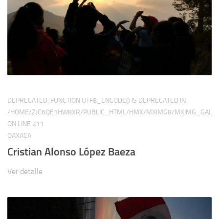
DEPRECATED
: FUNCTION UTF8_ENCODE() IS DEPRECATED IN
/HOME/ZJC6QE1HW8XR/PUBLIC_HTML/HMX/MXIMG8/MXIMG_GALER
ON LINE
211
OAXACA
Cristian Alonso López Baeza
Ver detalle