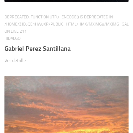
DEPRECATED
: FUNCTION UTF8_ENCODE() IS DEPRECATED IN
/HOME/ZJC6QE1HW8XR/PUBLIC_HTML/HMX/MXIMG8/MXIMG_GALER
ON LINE
211
HIDALGO
Gabriel Perez Santillana
Ver detalle