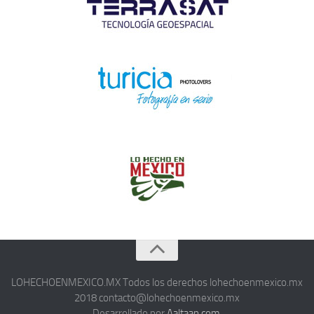
LOHECHOENMEXICO.MX Todos los derechos lohechoenmexico.mx
2018 contacto@lohechoenmexico.mx
Desarrollado por
Aaltaan.com.