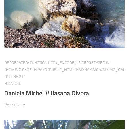
DEPRECATED
: FUNCTION UTF8_ENCODE() IS DEPRECATED IN
/HOME/ZJC6QE1HW8XR/PUBLIC_HTML/HMX/MXIMG8/MXIMG_GALER
ON LINE
211
HIDALGO
Daniela Michel Villasana Olvera
Ver detalle