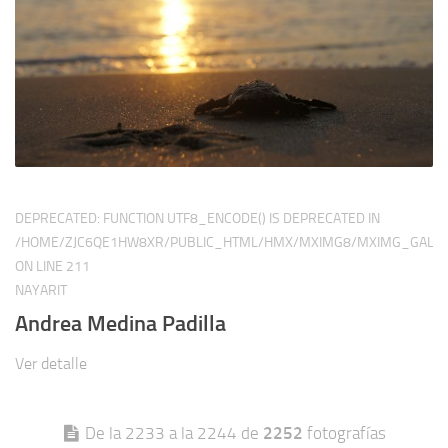
DEPRECATED
: FUNCTION UTF8_ENCODE() IS DEPRECATED IN
/HOME/ZJC6QE1HW8XR/PUBLIC_HTML/HMX/MXIMG8/MXIMG_GALER
ON LINE
211
NAYARIT
Andrea Medina Padilla
Ver detalle
De la 2233 a la 2244 de
2252
fotografías