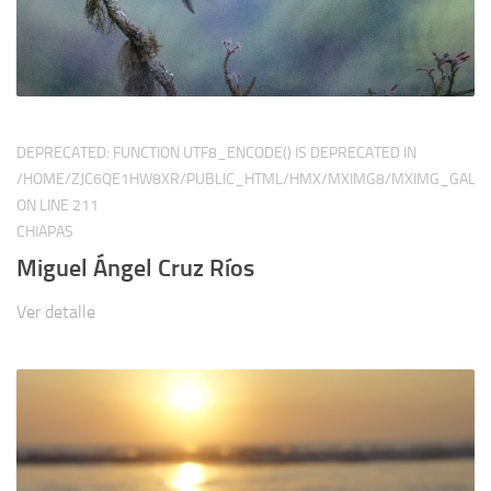
DEPRECATED
: FUNCTION UTF8_ENCODE() IS DEPRECATED IN
/HOME/ZJC6QE1HW8XR/PUBLIC_HTML/HMX/MXIMG8/MXIMG_GALER
ON LINE
211
CHIAPAS
Miguel Ángel Cruz Ríos
Ver detalle