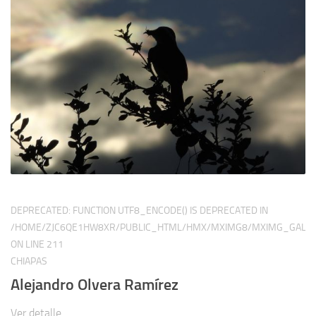
DEPRECATED
: FUNCTION UTF8_ENCODE() IS DEPRECATED IN
/HOME/ZJC6QE1HW8XR/PUBLIC_HTML/HMX/MXIMG8/MXIMG_GALER
ON LINE
211
CHIAPAS
Alejandro Olvera Ramírez
Ver detalle