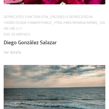
DEPRECATED
: FUNCTION UTF8_ENCODE() IS DEPRECATED IN
/HOME/ZJC6QE1HW8XR/PUBLIC_HTML/HMX/MXIMG8/MXIMG_GALER
ON LINE
211
EDO. DE MÃ©XICO
Diego González Salazar
Ver detalle