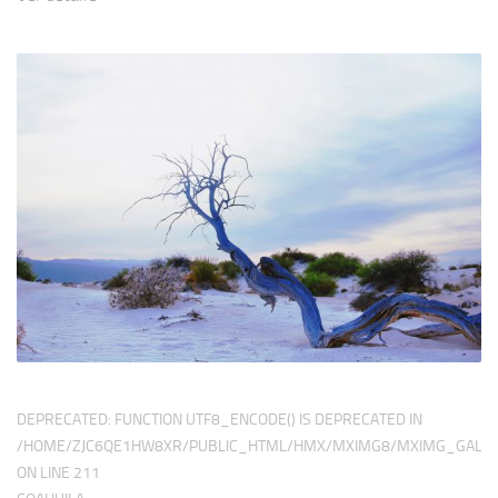
DEPRECATED
: FUNCTION UTF8_ENCODE() IS DEPRECATED IN
/HOME/ZJC6QE1HW8XR/PUBLIC_HTML/HMX/MXIMG8/MXIMG_GALER
ON LINE
211