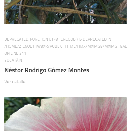
DEPRECATED
: FUNCTION UTF8_ENCODE() IS DEPRECATED IN
/HOME/ZJC6QE1HW8XR/PUBLIC_HTML/HMX/MXIMG8/MXIMG_GALER
ON LINE
211
YUCATÃ¡N
Néstor Rodrigo Gómez Montes
Ver detalle