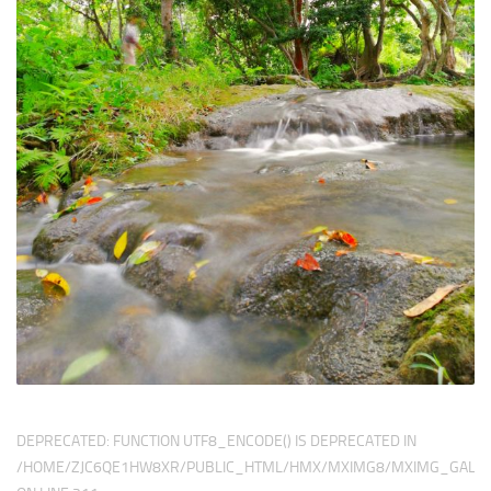
DEPRECATED
: FUNCTION UTF8_ENCODE() IS DEPRECATED IN
/HOME/ZJC6QE1HW8XR/PUBLIC_HTML/HMX/MXIMG8/MXIMG_GALER