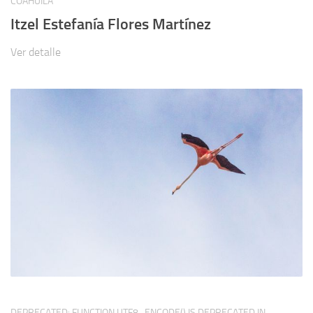
COAHUILA
Itzel Estefanía Flores Martínez
Ver detalle
DEPRECATED
: FUNCTION UTF8_ENCODE() IS DEPRECATED IN