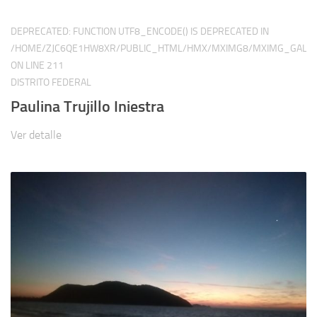
DEPRECATED
: FUNCTION UTF8_ENCODE() IS DEPRECATED IN
/HOME/ZJC6QE1HW8XR/PUBLIC_HTML/HMX/MXIMG8/MXIMG_GALER
ON LINE
211
DISTRITO FEDERAL
Paulina Trujillo Iniestra
Ver detalle