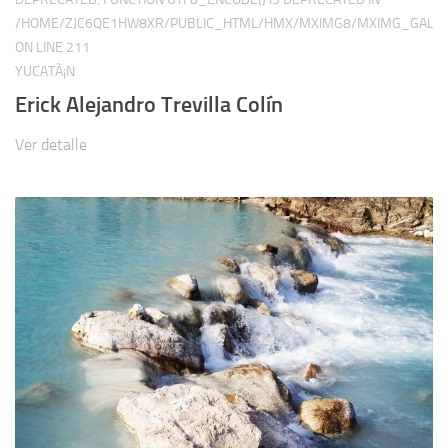
/HOME/ZJC6QE1HW8XR/PUBLIC_HTML/HMX/MXIMG8/MXIMG_GALER
ON LINE
211
YUCATÃ¡N
Erick Alejandro Trevilla Colín
Ver detalle