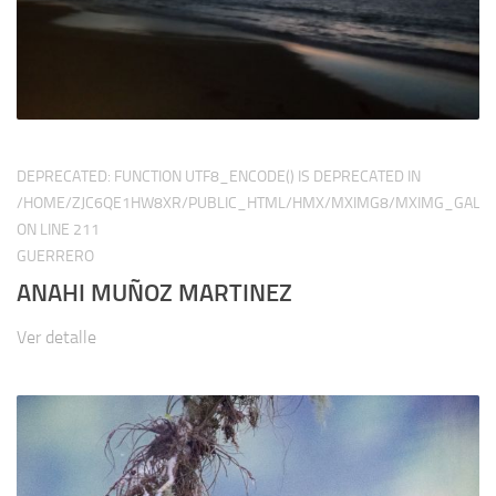
DEPRECATED
: FUNCTION UTF8_ENCODE() IS DEPRECATED IN
/HOME/ZJC6QE1HW8XR/PUBLIC_HTML/HMX/MXIMG8/MXIMG_GALER
ON LINE
211
GUERRERO
ANAHI MUÑOZ MARTINEZ
Ver detalle