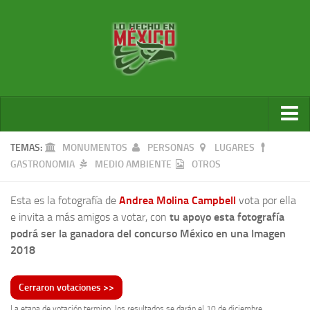
Inicio
TEMAS:
MONUMENTOS
PERSONAS
LUGARES
GASTRONOMIA
MEDIO AMBIENTE
OTROS
Galería de fotos
Galería de videos
Esta es la fotografía de
Andrea Molina Campbell
vota por ella
e invita a más amigos a votar, con
tu apoyo esta fotografía
Ganadores
podrá ser la ganadora del concurso México en una Imagen
Sala de Prensa
2018
Por cada foto un árbol
La etapa de votación termino, los resultados se darán el 10 de diciembre.