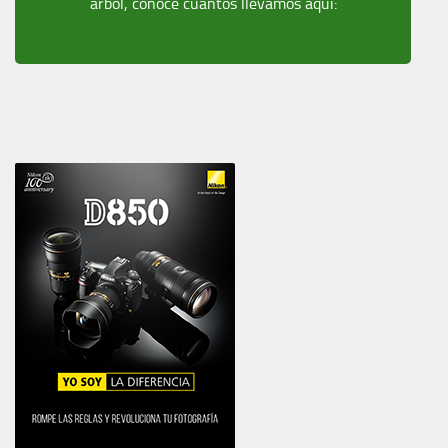
árbol, conoce cuantos llevamos aquí: