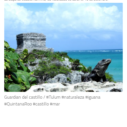
Guardian del castillo / #Tulum #naturaleza #iguana
#QuintanaRoo #castillo #mar