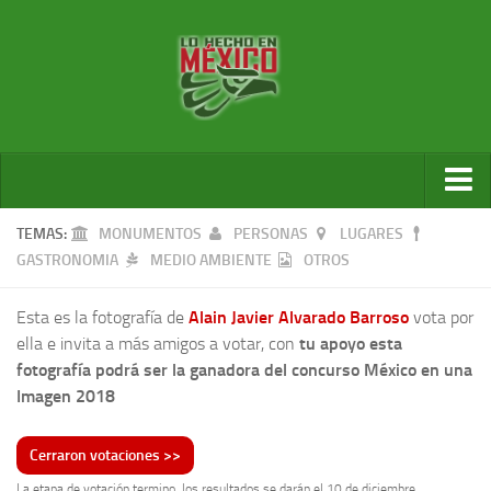
Inicio
TEMAS:
MONUMENTOS
PERSONAS
LUGARES
GASTRONOMIA
MEDIO AMBIENTE
OTROS
Galería de fotos
Galería de videos
Esta es la fotografía de
Alain Javier Alvarado Barroso
vota por
ella e invita a más amigos a votar, con
tu apoyo esta
Ganadores
fotografía podrá ser la ganadora del concurso México en una
Sala de Prensa
Imagen 2018
Por cada foto un árbol
La etapa de votación termino, los resultados se darán el 10 de diciembre.