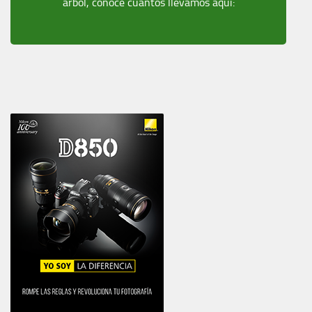
árbol, conoce cuantos llevamos aquí: