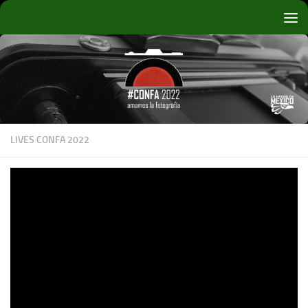
Debajo del contenido
LIVES CONFA 2022
Fotografía análoga experimental /
Mónica Almereyda