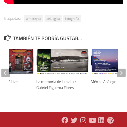
Etiquetas:
almereyda
análogica
fotografía
TAMBIÉN TE PODRÍA GUSTAR...
logo / Live
La memoria de la plata /
México Análogo
22
Gabriel Figueroa Flores