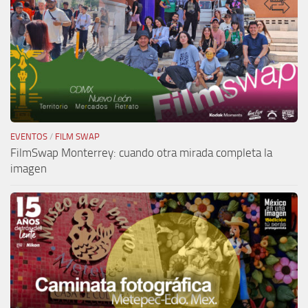
EVENTOS
/
FILM SWAP
FilmSwap Monterrey: cuando otra mirada completa la
imagen