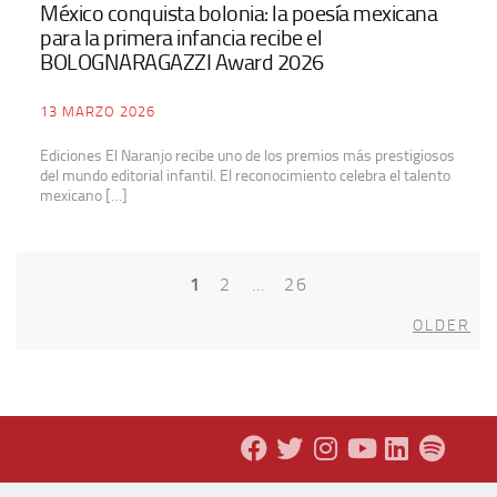
México conquista bolonia: la poesía mexicana
para la primera infancia recibe el
BOLOGNARAGAZZI Award 2026
13 MARZO 2026
Ediciones El Naranjo recibe uno de los premios más prestigiosos
del mundo editorial infantil. El reconocimiento celebra el talento
mexicano […]
1
2
…
26
Posts
Old
navigation
OLDER