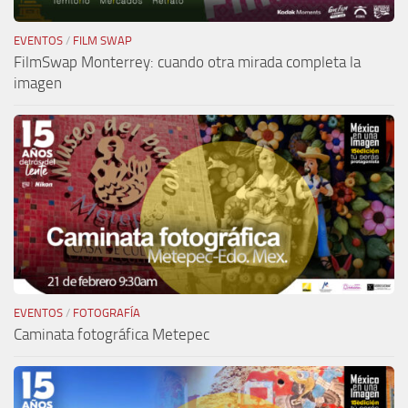
EVENTOS
/
FILM SWAP
FilmSwap Monterrey: cuando otra mirada completa la
imagen
EVENTOS
/
FOTOGRAFÍA
Caminata fotográfica Metepec