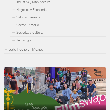
Industria y Manufactura
Negocios y Economía
Salud y Bienestar
Sector Primario
Sociedad y Cultura
Tecnología
Sello Hecho en México